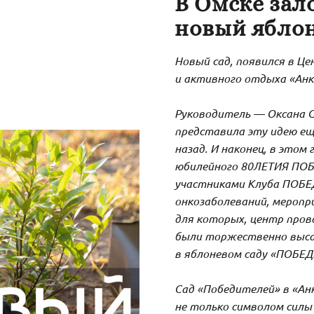
В Омске за
новый яблон
Новый сад, появился в Ц
и активного отдыха «Анк
Руководитель — Оксана С
представила эту идею ещ
назад. И наконец, в этом 
юбилейного 80ЛЕТИЯ ПОБ
участниками Клуба ПОБ
онкозаболеваний, меропр
для которых, центр пров
были торжественно выс
в яблоневом саду «ПОБЕ
Сад «Победителей» в «Ан
не только символом силы 