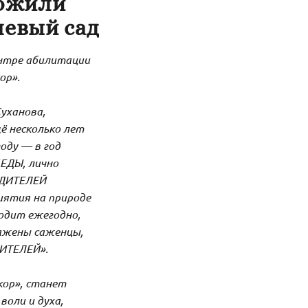
ложили
евый сад
ентре абилитации
ор».
уханова,
ё несколько лет
году — в год
ЕДЫ, лично
ЕДИТЕЛЕЙ
иятия на природе
одит ежегодно,
ажены саженцы,
ДИТЕЛЕЙ».
кор», станет
воли и духа,