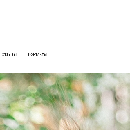
ОТЗЫВЫ
КОНТАКТЫ